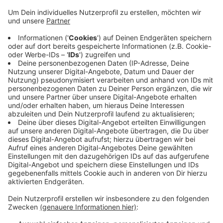
waren zwischen 70 und 82 Jahre alt.
Veröffentlicht:
Montag, 21.02.2022 18:28
Anzeige
Die Inzidenzen entwickeln sich unterschiedlich. Im
Kreis Viersen sinkt der Wert deutlich um knapp 342
Punkte. In Krefeld geht die Inzidenz dagegen wieder
leicht rauf - um etwa 13 Punkte. Unterm Strich liegt
der Niederrhein aber unter der landesweiten Corona-
Inuzidenz.
Anzeige