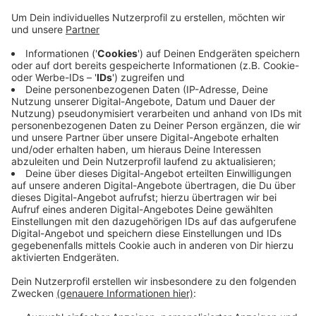
Anzeige
So geht es aus dem „Überstunden-Monitor“ vom
Pestel-Institut hervor. Allein 31.000 Überstunden
wurden in der Gastro geleistet, sagt die Gewerkschaft
Nahrung-Genuss-Gaststätten. Die Mitarbeiter aus
Hotels, Restaurants und Gaststätten hätten ihren
Arbeitgebern davon 21.000 Stunden quasi geschenkt,
diese Arbeitsstunden sind also ohne Bezahlung
erfolgt. Grund sei vor allem der massive
Fachkräftemangel.
Anzeige