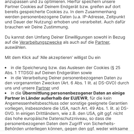
Anzeige
Nach Angaben der Landesstatistiker wohnen vor allem
ältere Frauen ab 50 Jahren allein. Danach folgen
Männer in einem ähnlichen Alter. Die Statistik macht
außerdem deutlich, dass Single-Haushalte besonders
oft in Uni-Städten vorkommen. Genannt werden dabei
zum Beispiel Aachen, Münster und Köln.
Anzeige
Anzeige