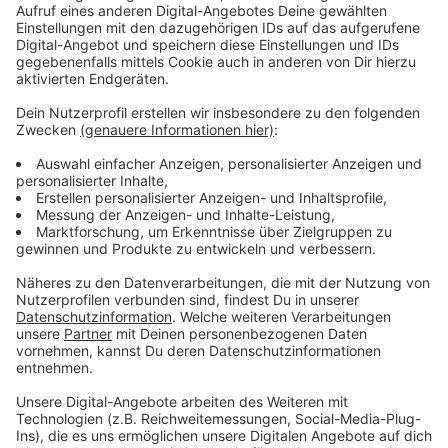
Kreis Viersen liegt deutlich niedriger
Anzeige
Im Kreis Viersen leben im Vergleich dazu weniger
Menschen allein. Dort liegt der Anteil der Single-
Haushalte laut Statistik bei 35,5 Prozent. Damit ist
der Wert spürbar niedriger als in Krefeld. Die
Auswertung zeigt zugleich, dass in Krefeld und im
Kreis Viersen am häufigsten zwei Personen zusammen
in einer Wohnung leben. Das ist damit insgesamt die
häufigste Haushaltsgröße in beiden Regionen. Die
Unterschiede zwischen Stadt und Kreis bleiben
dennoch deutlich sichtbar.
Anzeige
Vor allem ältere Menschen leben allein