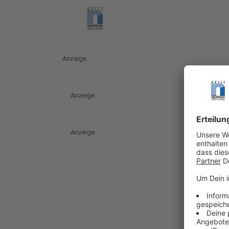
Anzeige
Anzeige
Anzeige