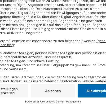
Anzeige
Allein die Zahl der Einpendler hat in Krefeld in den 
Prozent zugenommen. Der Anstieg der Pendlerzahlen
sozialversicherungspflichtig Beschäftigten zurückzuf
Hälfte der Krefelder, die einem geregelten Job nac
hinaus. Dafür haben sie im vergangenen Jahr durchsc
zurückgelegt.
Die Auswertung bezieht sich auf deutsche Großstädt
Arbeitsagentur. Sie zeigt aber nicht an, wie viele Me
sind oder aber im Homeoffice tätig waren.
Anzeige