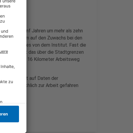
vergangenen fünf Jahren um mehr als zehn
 sei vor allem auf den Zuwachs bei den
ühren, heißt es von dem Institut. Fast die
hgehen, macht das über die Stadtgrenzen
hnittlich fast 16 Kilometer Arbeitsweg
e und basiert auf Daten der
nschen tatsächlich zur Arbeit gefahren