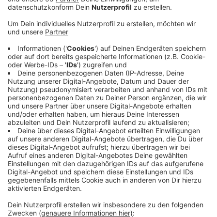
Anzeige
Demnach sind in diesem Jahr mehr als 5,6 Millionen
Menschen in ganz Deutschland überschuldet. In
Krefeld ist laut Schuldneratlas derzeit fast jeder
siebte Erwachsene überschuldet. Die Stadt zählt
damit zu den 15 Kreisen und Städten mit der
Höchsten Überschuldungsquote in Deutschland. Im
Kreis Viersen sieht es etwas besser aus: Hier ist fast
jeder zwölfte Erwachsene betroffen. Damit landet der
Kreis Viersen mit seiner Überschuldungsquote unter
den 400 deutschen Kreisen und Städten eher im
Mittelfeld (Platz 156). Gründe für Überschuldung
seien unter anderem die gestiegenen
Lebenshaltungskosten und hohe Zinsen.