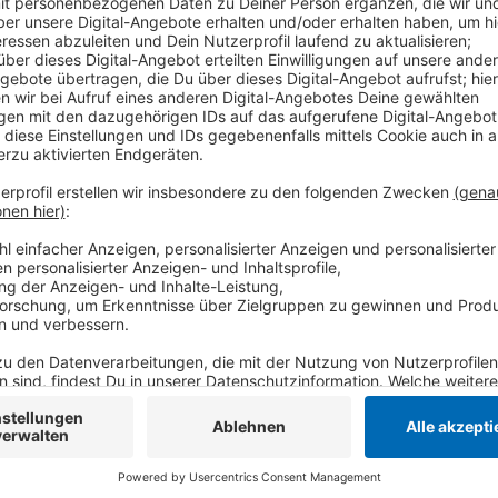
Das liege unter anderem an steigenden Bau- und Pe
wirtschaftlichen Lage, heißt es. Kaum finanziell lö
vieler Geflüchteter – sie werden von der Bezirksreg
Kommunen verteilt. Immerhin soll Tönisvorst "zunäch
abrutschen, heißt es auf Welle-Niederrhein-Nachfrag
Anzeige