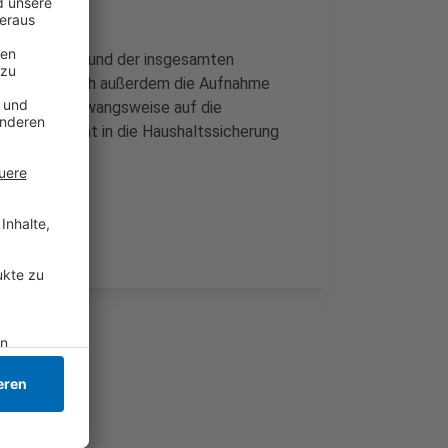
rsonalkosten und der insgesamten
sbar ist demnach außerdem die Aufnahme
ierung quasi zwangsweise auf die
st" noch nicht in die Haushaltssicherung
e.