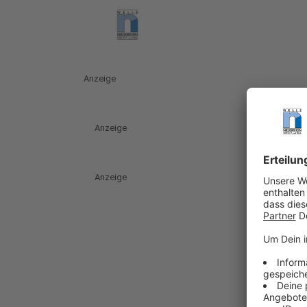
Anzeige
Anzeige
Anzeige