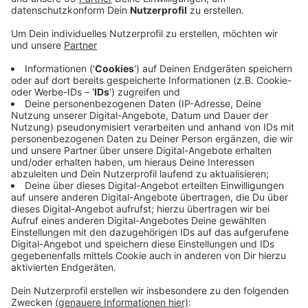
Anzeige
Zu diesem Ergebnis kommt eine Welle Niederrhein-
Recherche. In Krefeld müssen Hundehalter für ein Tier
mehr als 110 Euro zahlen. Hier wurden im
vergangenenen Jahr rund 220 Hunde von der Steuer
befreit. In Willich liegt die Hundesteuer für ein Tier bei
120 Euro. Hier wurden rund 140 Hunde ohne Steuer
gehalten. Eine Befreiung von der Steuer kann nur für
bestimmte Tiere veranlasst werden. Dazu zählt zum
Beispiel, wenn der Hund nachweislich zum Schutz oder
als Hilfe für Menschen mit Handicap benötigt wird.
Aber auch, wenn er aus einer Einrichtung wie einem
Tierheim kommt. Für gefährliche Hunde sind die
Befreiungen ausgeschlossen.