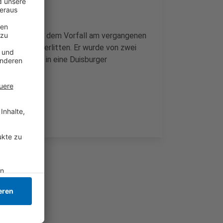
ndstiftung. Bei dem Vorfall am vergangenen
erletzungen erlitten. Er wurde von zwei
anschließend in eine Duisburger