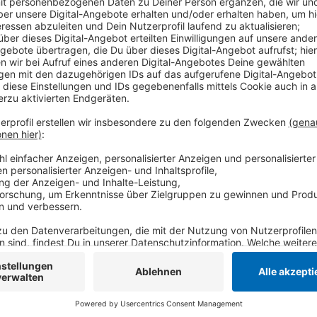
Anzeige
Die Ermittler werten den Vorfall als fahrlässige Bra
Sonntag (08.08.) hatte der Betreiber schwere Brandv
Besuchern der Spielhalle ins Freie gezogen und kam 
Spezialklinik.
Anzeige