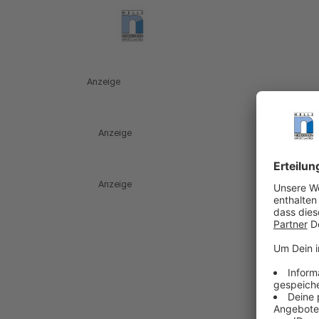
Anzeige
Anzeige
Anzeige