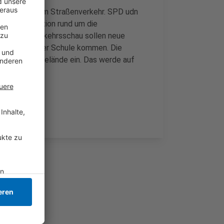
 Situationen im Straßenverkehr. SPD udn
zt die Situation rund um die
enannten Verkehrsschau sollen neue
cherer zu ihrer Schule kommen. Die
or dem Schulgelände ein. Das werde auf
n.