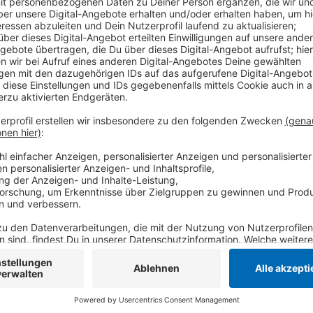
Hier berichten Eltern immer wieder von gefährlichen
Grüne in der Bezirksvertretung Ost wollen deshalb jet
Grotenburgschule untersuchen lassen. Mit einer sog
Konzepte gefunden werden, damit die Kinder noch si
Grotenburgschule setzt bereits Eltern als Lotsen v
Dauer aber nicht reichen, heißt es von SPD und Grüne
Anzeige