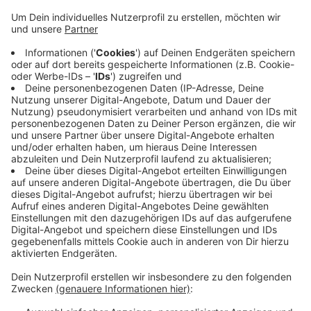
Veröffentlicht:
Montag, 03.02.2020 06:46
Anzeige
Ursprünglich war geplant, einen Kaufvertrag mit dem
deutsch-russischen Bieter-Konsortium bis Ende Januar
zu besiegeln. Ein endgültiges Ergebnis soll es am 14.
Februar bei der Hauptversammlung des
Handelskonzerns geben. Metro-Chef Olaf Koch hat
angekündigt, sich für vertragliche Regelungen mit den
neuen Besitzern für die Real-Mitarbeiter einzusetzen.
Anzeige