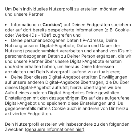
Veröffentlicht:
Montag, 28.12.2020 14:53
Anzeige
Der 29-Jährige soll teilweise mit mehr als 150 km/h
unterwegs gewesen sein, so die Polizei. Sie war mit
mehreren Streifenwagen an der Verfolgung beteiligt,
musste den Einsatz aber aus Sicheheitsgründen
abbrechen. Erst in St. Tönis konnten ihn die Beamten
der Viersener Polizei stoppen. Den 29-Jähirgen
erwartet jetzt ein Strafverfahren. Warum er vor der
Polizei geflüchtet ist, ist noch unklar.
Anzeige