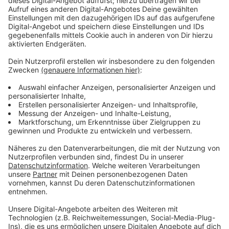
Fahrer alkoholisiert und ohne Führerschein
Anzeige
Die vier Insassen liefen danach weg. Drei Männer
wurden kurz darauf festgenommen, auch mit Hilfe
eines Diensthundes. Ein Tatverdächtiger wurde dabei
verletzt und kam ins Krankenhaus. Nach Angaben der
Polizei stand der Fahrer unter Alkoholeinfluss und
hatte keinen Führerschein. Außerdem war der
Wohnwagen nach ersten Erkenntnissen offenbar kurz
zuvor in Düsseldorf gestohlen worden.
Anzeige
Polizei ermittelt weiter