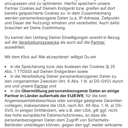
Anzeige
Die Polizei ermittelt weiter zu dem Vorfall. Gegen
einen der festgenommenen Männer lag laut Polizei
bereits ein Haftbefehl vor. Die beiden anderen
Tatverdächtigen sitzen im Polizeigewahrsam. Zu dem
vierten Insassen gibt es bisher keine weiteren
Angaben. Weitere Details will die Polizei im Laufe der
Ermittlungen klären.
Anzeige
Anzeige