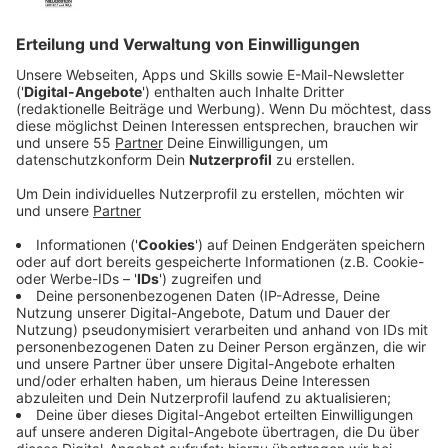
Anzeige
A52: Polizei nimmt drei Männer fest
Anzeige
Auf der A52 hat es in der Nacht zu Montag, 6. Juli
2026, eine Verfolgungsjagd gegeben. Laut Polizei
sollte ein Auto mit Wohnanhänger bei Meerbusch-
Büderich kontrolliert werden, weil die Beleuchtung
fehlte. Der Fahrer hielt aber nicht an, sondern
flüchtete. Dabei rammte er einen Streifenwagen und
stieß mit zwei weiteren Polizeiautos zusammen. Im
Kreuz Mönchengladbach kam das Gespann schließlich
zum Stehen.
Anzeige