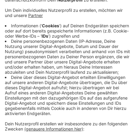
Anzeige
In einer ersten Runde haben sich bereits mehrere
Vereine zurückgemeldet. Sie würden die Räume gerne
unter anderem für Versammlungen, Ehrungen und
Feiern nutzen. Zudem wünschen sie sich für die
Ausstattung unter anderem einen Beamer, eine
Leinwand und Lautsprecher. Viele der Punkte seien
bereits in die Planung mit aufgenommen worden,
andere werden noch geprüft, heißt es. Bis Ende Juli
können sich Vereine noch mit ihren Vorschlägen an die
Gemeinde wenden. Einen Link dazu findet ihr
hier
.
Anzeige