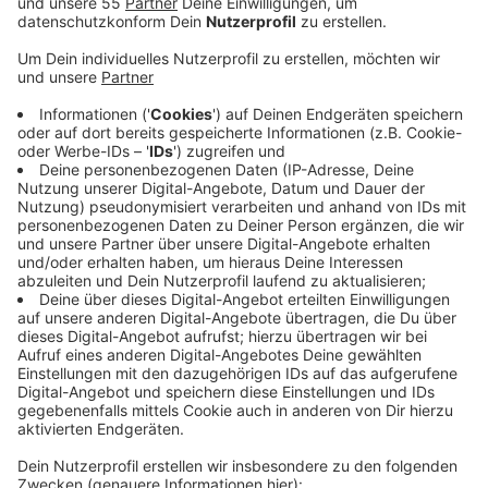
Veröffentlicht:
Mittwoch, 20.09.2023 18:35
Anzeige
Es brauche einen dauerhaften Inflationsausgleich, so
die Forderung von ver.di. Denn die Krankenhäuser
befänden sich in einem Kampf um Kostensenkungen.
Der werde durch die gestiegenen Kosten, etwa für
Energie, nochmal verschärft. Außerdem müssten die
Arbeitsbedingungen für das Personal verbessert
werden, zum Beispiel durch eine bessere Bezahlung,
aber auch Investitionen in eine gute Ausbildung, so
ver.di. Die Beschäftigten müssten entlastet - und die
gute medizinische Versorgung sichergestellt werden.
Hierfür haben am Mittwoch (20.09.) Beschäftigte aus
Krankenhäusern, unter anderem vom Niederrhein, vor
dem Düsseldorfer Landtag demonstriert.