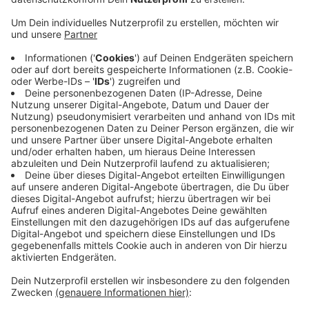
Anzeige
Grund ist eine versteckte Cannabisplantage unter der
Werkstatt des Angeklagten. Mit dem Verkauf der
Drogen wollte sich der 47-Jährige den Neubau der
Werkstatt finanzieren. Die mehr als 1.000 Pflanzen
wurden erst entdeckt, als seine Tochter sich bei der
Polizei meldete. Die noch Minderjährige soll bei der
Ernte und Pflege der Plantage habe helfen müssen
und war mitangeklagt. Sie kam in dem Prozess mit
einer Verwarnung davon.
Anzeige