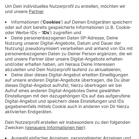
Anzeige
Er soll 1.800 Euro zahlen und seinen Führerschein für
zehn Monate abgeben. Polizisten wollten den Mann im
Juli vergangenen Jahres auf der Marktstraße
kontrollieren, er flüchtete und raste dabei auch über
rote Ampeln. An der Kreuzung Ostwall /
Dampfmühlenweg prallte er mit einem anderen Auto
zusammen, fuhr aber weiter. Letzlich konnte die
Polizei ihn doch noch stellen. Vor Gericht räumte er die
Taten ein.
Anzeige