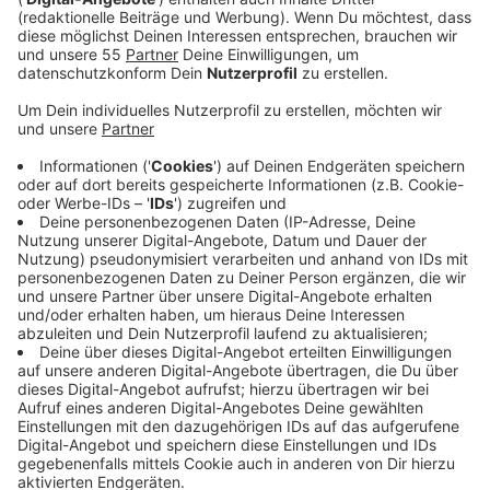
Anzeige
Ein 26-jähriger Brandstifter wurde am Montag (16.12.)
zu neun Jahren Haft verurteilt. Ihm wurde vorgeworfen
über 40 Feuer in Viersen und Mönchengladbach gelegt
zu haben, vor allem an Autos. Unter anderem habe der
Mann einen Transporter mit sieben Neufahrzeugen
angezündet - dabei sei ein Schaden von 600.000 Euro
entstanden. Der gesamte Sachschaden der zwischen
Juli 2022 und Dezember 2023 durch die Taten
entstanden sein soll liegt bei knapp einer Million Euro,
heißt es.
Anzeige