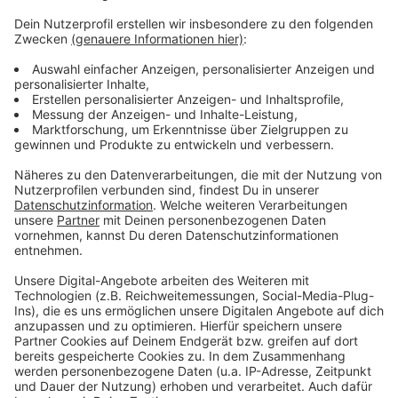
Verurteilung und Beweislage
Anzeige
Das Landgericht Mönchengladbach verurteilte den
Angeklagten für 22 Brandstiftungen. Für die restlichen
Taten fehlten ausreichende Beweise. Laut Ermittlern
war die Motivation des Täters die Liebe zum Feuer.
Das Urteil ist noch nicht rechtskräftig, da beide
Parteien Revision einlegen können.
Anzeige
Anzeige