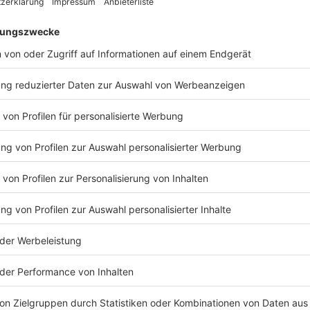
Was sollte man vor einer Buchung noch be
Anzeige
Aufgrund von Corona-Einschränkungen sind möglicher
(z.B. Sauna, Schwimmbad) nutzbar. Bestimmte Prog
ebenfalls betroffen sein. Kommt der Reiseveranstalte
schon bei der Buchung darüber, dass zum Beispiel ein 
stattfinden kann, muss der Kunde das akzeptieren, 
des Hotels können Einschränkungen herrschen, zum 
geschlossen sein.
Anzeige
ADAC Tipp:
Vor der Buchung aktiv beim Veranstalter
und welche Einschränkungen es gibt. Nimmt ein Anbi
Änderungen vor, die bei der Buchung noch nicht beka
wesentliche Eigenschaft der Reise nicht erbringen, i