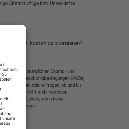
ige Alternativflüge bzw. Unterkünfte
ritt generell kostenlos stornieren?
ise zu den ursprünglichen Storno- und
Allgemeinen Geschäftsbedingungen (AGBs)
ingt nachsehen oder erfragen, ob und bis
zfristig doch nicht mehr verreisen
der Reise bezahlen, wenn keine
mängel vorliegen.