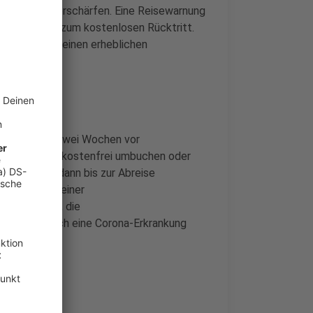
reiseregeln verschärfen. Eine Reisewarnung
 automatisch zum kostenlosen Rücktritt.
und gibt es keinen erheblichen
 zumeist bis zwei Wochen vor
 von Gründen kostenfrei umbuchen oder
Wer sich ab dann bis zur Abreise
kann das mit einer
s lästig ist, die
rüfen, ob auch eine Corona-Erkrankung
e.