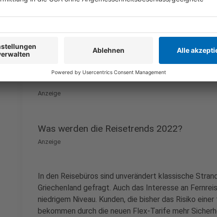
ADAC Tipp:
Auch bei kleineren Anbietern von Hotels
jetzigen Corona-Sondersituation versuchen, individ
auszuhandeln. Wichtig: Diese sollten sich Urlauber un
Bahnreisen oder Flügen am besten auf Flex-Tarife ac
Reise kostenlos bzw. gegen eine geringe Bearbeitun
Anzeige
Was werden die Reisetrends 2022?
Anzeige
In den Reisebüros sind unverändert klassische Stran
Griechenland gefragt. Auch das Interesse an Fernrei
niedrigem Niveau. Kunden, die bisher das Risiko eine
bekommen durch die neuen Flex-Tarife mehr Sicherhe