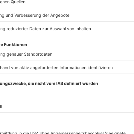
bzw. eine Preisminderung möglich. Beispiel: Der Kun
danach plötzlich, dass Pool, Sauna und Spa geschloss
Kunden unbedingt darauf reagieren, sofern sie damit 
Rückmeldung auf die Änderung gilt ansonsten als 
Anzeige
Wie können sich Individualreisende absicher
Anzeige
Für Individualreisende, die auf eigene Faust Verträge
Fluggesellschaften) abschließen, ist die Sachlage ko
Stornierung einer Reise möglicherweise mit mehrere
der Ferienwohnung und einem Mietwagenunternehmen 
Anbieter ihre Leistung erbringen, besteht kein Anspru
Anzeige