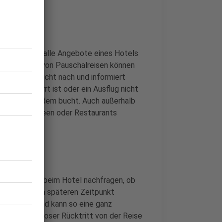
denken?
weise nicht alle Angebote eines Hotels
rammpunkte von Pauschalreisen können
r seiner Pflicht nach und informiert
Pool gesperrt ist oder ein Ausflug nicht
wenn er trotzdem bucht. Auch außerhalb
Beispiel Museen oder Restaurants
 oder direkt beim Hotel nachfragen, ob
eter zu einem späteren Zeitpunkt
nnt waren, und kann so eine ganz
st ein kostenloser Rücktritt von der Reise