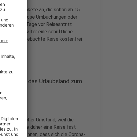
ornierungspakete an, die schon ab 15
t sind kostenlose Umbuchungen oder
Regel bis 14 Tage vor Reiseantritt
 vom Veranstalter eine schriftliche
die konkret gebuchte Reise kostenfrei
ochen oder das Urlaubsland zum
ßergewöhnlicher Umstand, weil die
n. Man konnte daher eine Reise fast
er damit rechnen, dass sich die Corona-