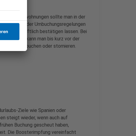
 oder Ferienwohnungen sollte man in der
uelle Storno- oder Umbuchungsregelungen
bedingt schriftlich bestätigen lassen. Bei
hten. Damit kann man bis kurz vor der
gsgebühr umbuchen oder stornieren.
durlaubs-Ziele wie Spanien oder
sen steigt wieder, wenn auch auf
r frühen Buchung gescheut haben,
it. Die Boosterimpfung vereinfacht