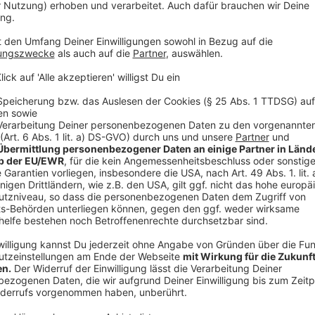
Lage im Urlaubsland ändern kann und Länder ihre Ein
oder höhere Risikoeinstufung berechtigt nicht mehr
Kann der Reiseveranstalter seine Leistung erbringen 
Reisemangel, werden Stornokosten fällig.
Anzeige
ADAC Tipp:
Mit Flex-Tarifen sind Pauschalreisende
Urlaubsbeginn abgesichert und können ohne Angabe
stornieren. Anschließend trägt der Kunde das Risiko. 
zumindest für den Krankheitsfall absichern möchte, 
Reiserücktrittsversicherung tun. Achtung: Auch wenn e
Versicherungsbedingungen besser genau lesen und p
abgedeckt ist. Das gilt auch für bestehende Verträg
Anzeige