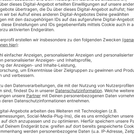
ADAC Tipp:
Die meisten Reiseveranstalter bieten St
Euro pro Person hinzugebucht werden können. Dami
Stornierungen bei klassischen Pauschalreisen in der 
möglich. Falls die Regelungen unklar sind, sollte man
Bestätigung einfordern, unter welchen Bedingungen 
storniert werden kann.
Anzeige
Was ist, wenn eine Reisewarnung ausgespr
Hochrisikogebiet wird?
Anzeige
Zu Beginn der Corona-Pandemie galt das noch als au
Entwicklungen für Reisende nicht vorhersehbar ware
immer kostenfrei stornieren. Inzwischen muss man ab