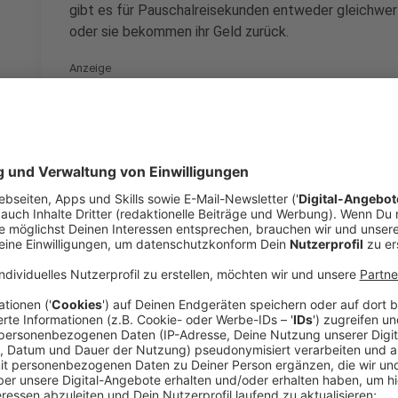
gibt es für Pauschalreisekunden entweder gleichwert
oder sie bekommen ihr Geld zurück.
Anzeige
Kann man einen Urlaub bis kurz vor Reiseant
Anzeige
Nein. Viele Reiseveranstalter kehren trotz Corona-Kr
Umbuchungsregeln zurück. Diese findet man in den 
der Anbieter. Vor der Buchung sollten Urlauber unbed
wann eine Buchung kostenlos stornierbar ist. Wer kur
möchte, muss ansonsten dennoch 70 bis 95 Prozent 
außergewöhnlichen Umstände oder erheblichen Reise
Anzeige