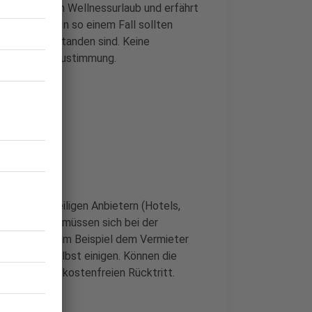
de bucht einen Wellnessurlaub und erfährt
en bleiben. In so einem Fall sollten
nicht einverstanden sind. Keine
schweigende Zustimmung.
n?
 mit den jeweiligen Anbietern (Hotels,
mplexer. Sie müssen sich bei der
n Parteien, zum Beispiel dem Vermieter
vor Ort, selbst einigen. Können die
ch auf einen kostenfreien Rücktritt.