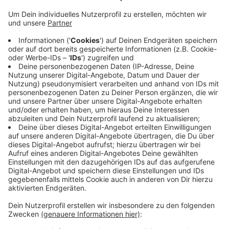
dem 46-jährigen in den Rücken geschlagen.
Veröffentlicht:
Dienstag, 11.08.2020 16:45
Anzeige
Anschließend hatte ihm einer der Angreifer in die
Rippen getreten und ihm seine Geldbörse gestohlen.
Der Mann konnte sich von selbst aufrappeln, stürzte
dann aber auf der Bodelschwinghstraße. Er vermutet
2-3 Angreifer, sie seien allerdings still gewesen.
Zeugen des Vorfalls sollen sich bei der Polizei melden.
Anzeige