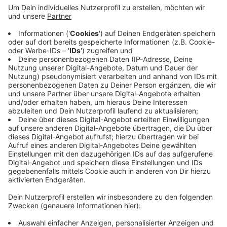
Anzeige
Laut Stadt wurde in den letzten Tagen der Dachstuhl
auf dem Neubau der Unterkunft errichtet. Seit gestern
sind die Arbeiten beendet und damit zwei Wochen
früher als erwartet. Direkt im Anschluss erfolgt die
Dacheindeckung. Eine baugleiche Unterkunft steht
bereits im Kempener Stadtteil Voesch auf dem
Gelände einer alten Grundschule. Sie hat 1,7 Millionen
Euro gekostet.
Anzeige
Anzeige