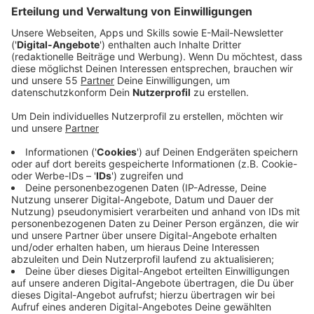
am Doerkesplatz in Nettetal zugefahren sein soll.
Es handelt sich um eine 33-jährige Frau aus dem
Kreis Viersen. Laut Polizeiangaben soll sie aus
Termingründen den Weg der Versammlung
passiert haben.
Veröffentlicht:
Freitag, 22.10.2021 12:38
Anzeige
Gegen die Frau wird jetzt wegen eines gefährlichen
Eingriffs in den Straßenverkehr ermittelt.
Im September soll die Frau mit ihrem Auto auf die
Gruppe am Doerkesplatz zugefahren sein. 20 der
Klimaaktivisten mussten dem Auto ausweichen. Ein
Klimaaktivist soll mit einem Plakat auf die
Windschutzscheibe des Autos geschlagen haben.