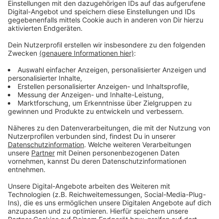
Anzeige
Stand 12:30 Uhr:
Ein Unbekannter nähert sich Ende September in einem
roten Auto einer Kundgebung von Fridays-For-Future
auf dem Doerkesplatz in Nettetal. Nur durch
Außenweichen kann Schlimmeres verhindert werden.
Jetzt sucht die Staatsanwaltschaft
Mönchengladbach nach Zeugen.
Nach aktuellem Ermittlungsstand hatten sich
insgesamt 80 Teilnehmer auf dem Doerkesplatz
befunden. 20 von ihnen mussten dem Unbekannten