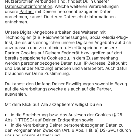
Anzeige
Hörermeldungen
Anzeige
Grundsätzlich gibt es eine Vielzahl von Einsätzen. Ihr
meldet uns, wo es überall Gefahrenstellen,
vollgelaufene Keller und umgestürzte Bäume gibt.
Bisher wissen wir von der Blumentalstraße, dem
Breiten Dyk, der Friedrich-Ebert-Straße, Glockenspitz
und Peter-Lauten-Straße.
Anzeige