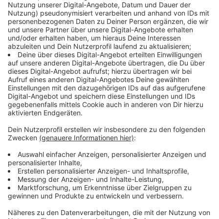
mehrere umgestürzte Bäume. Der Schwerpunkt lag
dabei in Willich und der Stadt Viersen. Innerhalb einer
halben Stunde hat es rund 45 Einsätze gegeben. Diese
werden zum aktuellen Zeitpunkt (20:13 Uhr) nach und
nach abgearbeitet. Bisher ist glücklicherweise niemand
nennenswert zu Schaden gekommen. Die Feuerwehr
im Kreis Viersen wartet um 20:13 Uhr noch auf ein
zweites Regenband – zwischen 20:15 und 21:15 Uhr.
Dies soll aber - nach Aussage der Leitstelle Viersen -
weniger Potential haben, als das vorherige.
Die Feuerwehr Krefeld ist aktuell an vielen Stellen im
Stadtgebiet im Einsatz - sowohl die Berufs-, als auch
die freiwillige Feuerwehr. Unter anderem auf dem
Breiten Dyk und der Blumentalstraße gibt es kaum ein
Durchkommen.(Stand 19:30 Uhr)