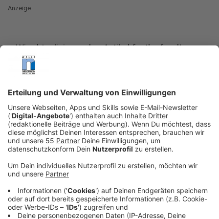
Anzeige
Wir aktualisieren den Artikel fortlaufend!
Anzeige
Unwetter in Krefeld und dem Kreis Viersen
Anzeige
Umgestürzte Bäume, überflutete Straßen - in Krefeld
und dem Kreis Viersen hat es am Donnerstagabend um
kurz vor 19:00 Uhr ein schweres Gewitter gegeben.
Um 19:30 Uhr meldet die Feuerwehr im Kreis Viersen