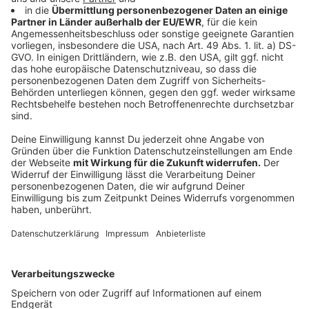
Was ist zu tun?
Anzeige
Die amtliche Wetterwarnung des deutschen
Wetterdienstes ist inzwischen aufgehoben. Demnach
ist wohl "das gröbste" durch. Dennoch gibt es sowohl
in Krefeld, als auch im Kreis Viersen viele Einsätze der
Feuerwehren bei uns.
Wenn Ihr könnt, dann bleibt zuhause und geht nicht
mehr vor die Türe. Meidet Wälder und Bäume. Es
können immer noch Äste herunterfallen.
Umfahrt überflutete Straßen und versucht nicht mit