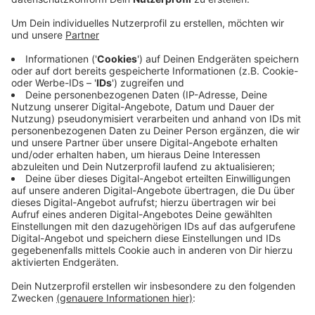
fünften Betrieb negativ ausgewirkt.
Veröffentlicht:
Donnerstag, 11.11.2021 17:51
Anzeige
Vor allem da, wo Waren exportiert werden, machen
sich die Folgen des Brexit besonders bemerkbar. Das
liegt unter anderem an den vielen bürokratischen
Hürden. Gut ein Viertel der befragten Unternehmen
spürt dagegen keine Auswirkungen durch den Brexit,
so die IHK.
Anzeige