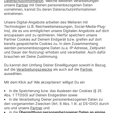
vor Hochwasser zu schützen, sieht der Experte kaum.
Mobile Hochwasserschutzwände, wie sie zum Beispiel
die Stadt Köln aufstellt, wenn eine Hochwasserwelle
im Rhein erwartet wird, sieht er nicht als praktikable
Lösung.
"Da wissen sie ja, wie sie das Wasser führen
wollen. Sie bräuchten dann schon massive
Anlagen, die sie dauerhaft dort stehen haben.
Und wenn ihnen jetzt das Wasser in die Stadt
reinläuft, über die Straßen, wo wollen sie dann die
Sperren hinmachen?"
An dieser Stelle müssen wir mit einem gewissen Risiko
leben.
Inzwischen gibt es eine
Karte vom Bundesamt für
Kartographie und Geodäsie
, wo sich Städte und