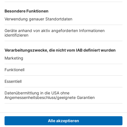
Anzeige
Nina Tenhaef
play_circle
Unsere Zukunft - Leben mit dem
Klimawandel: Der Bauingenieur
Anzeige
Anzeige
Anzeige