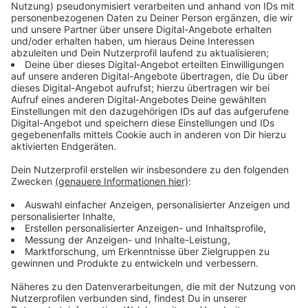
einzubetten. Dieser Service kann
Daten zu Ihren Aktivitäten
sammeln. Bitte lesen Sie die
Details durch und stimmen Sie der
Nutzung des Service zu, um dieses
Video anzusehen.
Mehr Informationen
Leben mit dem Klimawandel: Der Bauingenieur
Akzeptieren
Anzeige
powered by
Usercentrics Consent
Management Platform
Der Bestand macht Sorgen - Wie historische
Altstädte schützen?
Anzeige
Eine wirkliche Möglichkeit, alte historische Stadtkerne