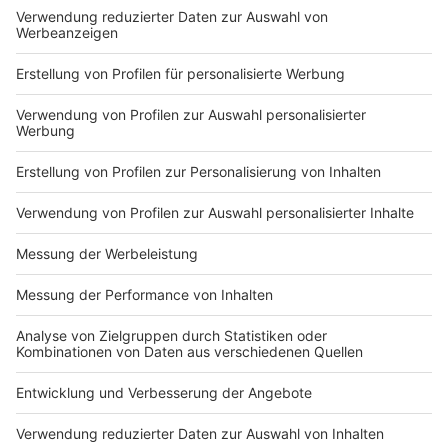
Heinrich Bökamp weiß, dass seine Arbeit mit dem Bau
größerer Kanäle und Regenwasserrückhaltebecken
nicht getan ist. Denn die Baubranche selbst befeuert
den Klimawandel. Laut
UNO-Bericht
verursacht allein
dieser Sektor 38 Prozent der weltweiten
Treibhausgasemissionen. Das zu ändern, darin sieht der
Ingenieur die Herausforderung der Zukunft.
"Die Baubranche verbraucht im Moment noch zu
viele Materialien. Das ist die größte
Herausforderung. Zu gucken, wie bekommen wir
das hin, dass der Kreislauf in Gang kommt? Dass
in 20, 30 Jahren die Nächsten auch wissen, wo
welches Material verbaut wurde, um das dann
weiterzuverwenden."
Autorin: Nina Tenhaef