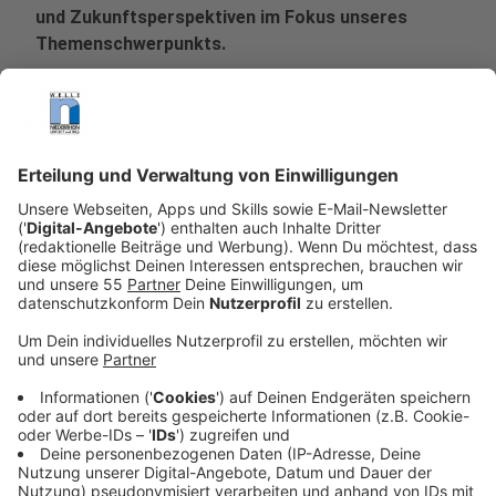
und Zukunftsperspektiven im Fokus unseres
Themenschwerpunkts.
Veröffentlicht:
Donnerstag, 28.08.2025 09:50
Anzeige
Künstliche Intelligenz ist längst mehr als Science-
Fiction - sie prägt unser Leben in vielen Bereichen. Ob
in der Medizin, im Alltag oder in der Mobilität: KI-
Systeme analysieren Daten, treffen Entscheidungen
und erleichtern Prozesse. Doch mit den Chancen
kommen auch Herausforderungen. Wie verändert KI
unser Zusammenleben? Wo liegen ihre Grenzen, und
wie können wir sie verantwortungsvoll nutzen? Unser
Themenschwerpunkt beleuchtet, wie KI unseren
Alltag gestaltet und welche Zukunftsperspektiven sie
bietet.