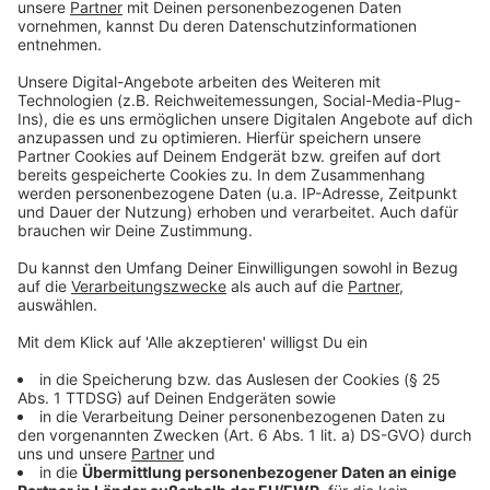
KI und Medizin: Chancen und Risiken
Anzeige
Künstliche Intelligenz revolutioniert die Medizin: Sie
erkennt Krankheiten in Bildern schneller und präziser,
unterstützt bei der Therapieplanung und entlastet
Ärzte. Doch ethische Fragen, wie der Umgang mit
fehlerhaften Daten und die Akzeptanz durch
Patienten, stellen weiterhin große Herausforderungen
dar.
Hier geht es zum Artikel
Anzeige