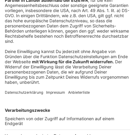
KI und Sicherheit: Wie Künstliche Intelligenz
bei der NRW-Polizei eingesetzt wird
Anzeige
Die Kriminalitätsstatistiken zeigen: Cybercrime ist
weiter auf dem Vormarsch. Doch auch in anderen
Bereichen der Kriminalität sind die Zahlen - nicht nur in
NRW - sondern in ganz Deutschland ziemlich hoch.
NRW-Innenminister Herbert Reul und die Polizei
setzen aktuell im Kampf gegen Verbrecher auf eine
Software, die teilweise höchst umstritten ist.
Hier geht es um zum Artikel
Autor: Joachim Schultheis
Anzeige