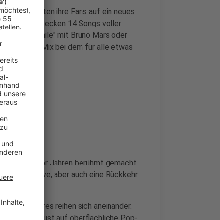
e lang mussten ihre Fans auf ein neues
m "MAYHEM" stecken 14 Songs voller
ie with a Smile" mit Bruno Mars oder
ungsreicher Mix bei dem für alle etwas
p, der sie vor Jahren berühmt gemacht
neue Perspektive, aber auch eine Rückkehr
haos.
n Musikgenres reihen sich aneinander.
ür alle die Lust auf oberflächliche Pop-