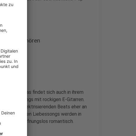
dy Gaga anhören
s". Und das findet sich auch in ihrem
ndet man Songs mit rockigen E-Gitarren.
 mit ihren elektrisierenden Beats eher an
on romantischen Liebessongs werden in
mile" sind hoffnungslos romantisch.