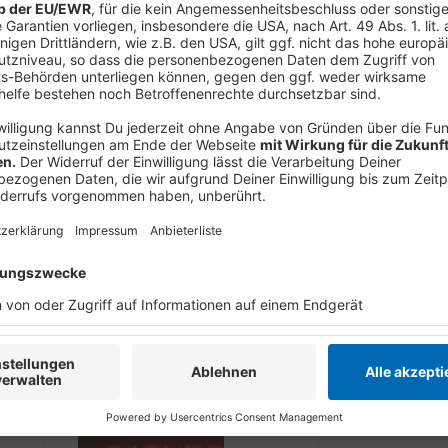
Die Single "Abracadbra" von Lady Gaga
Anzeige
Wir benötigen Ihre Z
den YouTube Video
laden!
Wir verwenden einen S
Drittanbieters, um V
einzubetten. Dieser Servi
Ihren Aktivitäten sammeln.
die Details durch und s
Nutzung des Service zu, 
anzusehen