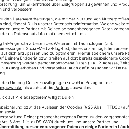
Musik haben, ist es aber genau das Richtige.
Anzeige
Hier könnt ihr euch das neue Album von La
Anzeige
Anzeige
Der Albumname "MAYHEM" bedeutet auf Deutsch "Chao
Album wieder. Unter anderem mit "Garden of Eden" fi
Songs wie "Vanish Into You" und "Zombieboy" erinnern
Disco-Musik aus den 90er Jahren. Aber auch Fans v
"Mayhem" fündig. "Blade of Grass" oder "Die with a S
Anzeige