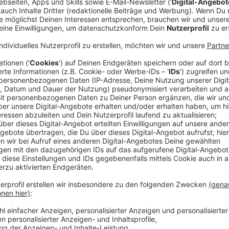
Lady Gagas neues Studioalbum ist draußen. Fünf Jahr
Album warten. Jetzt ist es so weit. Im neuen Albu
Abwechslung. Das Album besteht aus Welthits wie "D
"Abracadabra". Abgesehen davon, ist es ein abwechsl
passendes dabei ist.
Anzeige
So klingt "MAYHEM"
Anzeige
Mit dem Album "MAYHEM“ erfindet Lady Gaga den Po
hat, wieder neu. Es ist eine frische und furchtlose 
zu ihren alten Pop-Wurzeln. Es ist ein Album voller C
Durcheinander gewürfelte Songs mit unterschiedliche
Doch oftmals bleibt eine tiefgründige Message aus. F