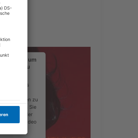
ustimmung, um
-Service zu
ervice eines
ideoinhalte
ce kann Daten zu
 Bitte lesen Sie
timmen Sie der
um dieses Video
.