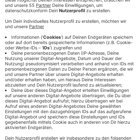
negativer Corona-Schnelltest vorgelegt werden.
Veröffentlicht:
Freitag, 05.03.2021 18:12
Anzeige
In Krefeld muss noch geklärt werden, wer die
Schnelltests durchführt und wo sie gemacht werden
dürfen. Im Gespräch seien die Test-Zentren,
Apotheken oder Ärzte. Es müsse noch viel geregelt
werden, heißt es von der Stadt. Sie meldet heute
(05.03.) 13 neue positive Corona-Fälle. Jeweils eine
Neuinfektion wird aus der Grundschule Grotenburg und
der Regenbogenschule gemeldet. Außerdem ist eine
Person um die 90 Jahre im Krankenhaus im
Zusammenhang mit dem Virus verstorben. Im Kreis
Viersen liegt der Wert heute bei 40. Hier haben sich 22
weitere Menschen mit Corona infiziert. Bislang wurde