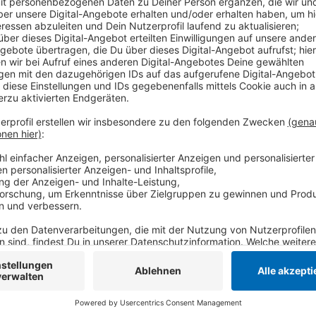
Eine Frau musste von der Feuerwehr aus ihrem Fahrze
zweiten Fahrzeugs wurden in ein Krankenhaus gebrac
schwer verletzt. Der Dießemer Bruch musste für die
Polizei hat die Ermittlungen zur Unfallursache aufg
Anzeige