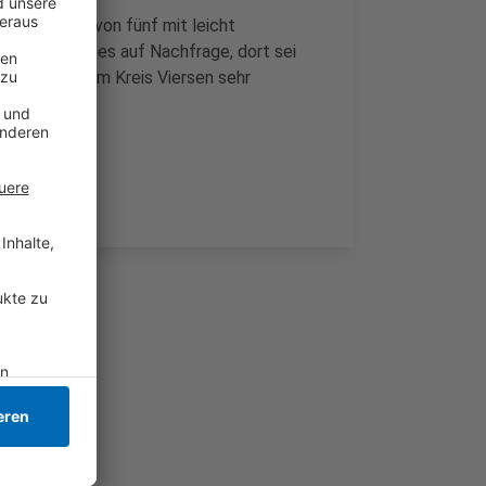
 Unfällen, davon fünf mit leicht
 Viersen hieß es auf Nachfrage, dort sei
rsteilnehmer im Kreis Viersen sehr