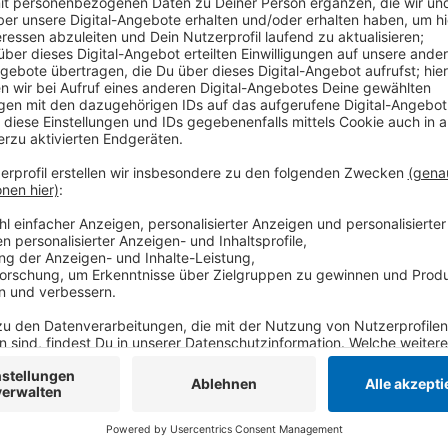
Hier kam es laut Polizei zu acht witterungsbedingten
verletzten Unfallbeteiligten. Von der Polizei im Kreis
ein Radfahrer verunfallt; ansonsten seien die Verkeh
besonnen unterwegs gewesen.
Anzeige