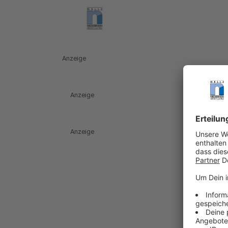
Anzeige
Anzeige
Anzeige