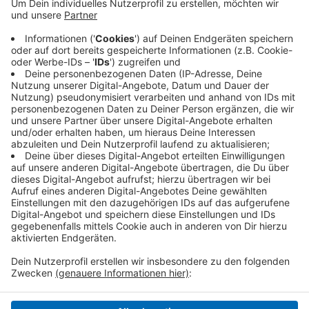
Anzeige
Kurze Zeit später kam es zu einem weiteren Unfall auf
der A61 - diesmal in Höhe Süchteln. Dabei wurde eine
Person schwer verletzt, meldet die Autobahnpolizei.
Die A61 war in beiden Unfallbereichen gesperrt.
Anzeige
Anzeige