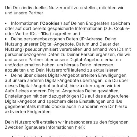
Anzeige
In den Kreis Viersen geholt hat den Preis die ClayTec
GmbH aus Viersen – ein Unternehmen, das sich mit
innovativen Lehmbaustoffen und
Produktionsverfahren befasst. Ziel des Preises ist es,
NRW zur ersten klimaneutralen Industrieregion
Europas zu machen, so NRW-Umweltminister Oliver
Krischer. Das Viersener Unternehmen erhält 30.000
Euro Preisgeld.
Anzeige