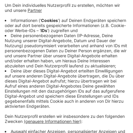
Anzeige
Laut der Bezirksregierung soll das dafür sorgen, dass
die Grundstücke dort rechtlich erschlossen werden
können. Das bedeutet auch, dass beispielsweise
Feldwege ausgebaut werden sollen. Dazu laufen
gerade die Arbeiten im Hintergrund. Viele Wege laufen
demnach nicht entlang der Grundstücksgrenzen -
sondern mitten durch. Das führt zwischen
Spaziergängern und Landwirten demnach oft zu Streit.
Anzeige