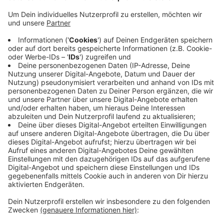
Anzeige
Das möchte die Stadt jetzt anhand einer Umfrage
herausfinden. Gleichzeitig geht es um die Frage,
welchen Stellenwert die Kultur noch bei den
Viersenern hat, was Zuschauer etwa von einem
Theaterbesuch erwarten oder wie man
verlorengegangenes Publikum wieder zurückgewinnen
kann. Die Umfrage dauert maximal zehn Minuten und
findet anonym statt. Ausfüllen kann man den
Fragebogen online auf
vierfalt-viersen.de
.
Anzeige