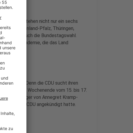
l-Jahr. Es stehen nicht nur ein sechs
mberg, Rheinland-Pfalz, Thüringen,
n) sondern auch die Bundestagswahl.
ie Corona-Pandemie, die das Land
 um einiges: Denn die CDU sucht ihren
en ist es am Wochenende vom 15. bis 17.
n den Nachfolger von Annegret Kramp-
sitzender der CDU angekündigt hatte.