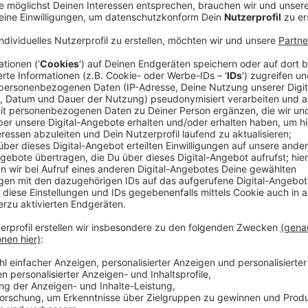
Anzeige
Das Jahr 2021 ist in Deutschland ein wahres Superwah
Landtagswahlen auf dem Programm (in Baden-Württe
Sachsen-Anhalt, Berlin und Mecklenburg-Vorpommer
Über allem schwebt aber sicherlich auch weiterhin d
Deutschland noch immer im Griff hat.
Anzeige
Allerdings geht es politisch gesehen im Januar schon
neuen Vorsitzenden. Nach mehrmaligen Verschiebung
Januar soweit und die Delegierten der Partei wähle
Karrenbauer, die Anfang 2020 ihren Rücktritt als Vor
Anzeige