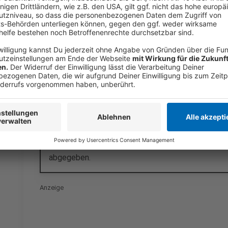
Wer soll CDU-Vorsitzender werden?
Die Umfrage ist geschlossen. Vielen Dank für Eure T
Norbert Röttgen
Friedrich Merz
Armin Laschet
Die Abstimmung ist bereits abgeschlossen.
Es wu
abgegeben.
Anzeige