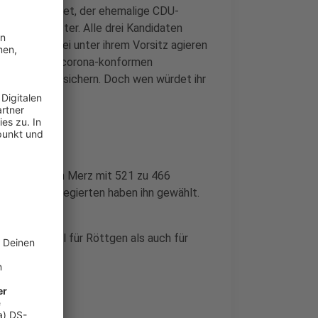
t Armin Laschet, der ehemalige CDU-
Umweltminister. Alle drei Kandidaten
wie die Partei unter ihrem Vorsitz agieren
didaten einen corona-konformen
egierten zu sichern. Doch wen würdet ihr
egen Friedrich Merz mit 521 zu 466
001 CDU-Delegierten haben ihn gewählt.
eden.
immen sowohl für Röttgen als auch für