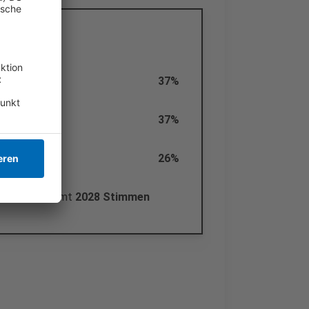
eilnahme
37%
37%
26%
rden insgesamt
2028 Stimmen