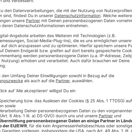
Zur Wahl stehen der aktuelle NRW-Ministerpräsiden
Vorsitzende Friedrich Merz und Norbert Röttgen. Ex-
haben unterschiedliche Ansichten und Vorstellungen, 
soll. In den vergangenen Wochen betrieben die Kan
Wahlkampf um sich die nötige Mehrheit unter den Del
gerne als CDU-Vorsitzenden haben?
Anzeige
Update:
Armin Laschet gewinnt in einer Stichwahl g
Stimmen die Wahl zum CDU-Vorsitzenden. 991 der 1
Im ersten Wahlgang war Norbert Röttgen ausgeschi
In unserer Umfrage allerdings gab es die meisten St
Merz.
Anzeige