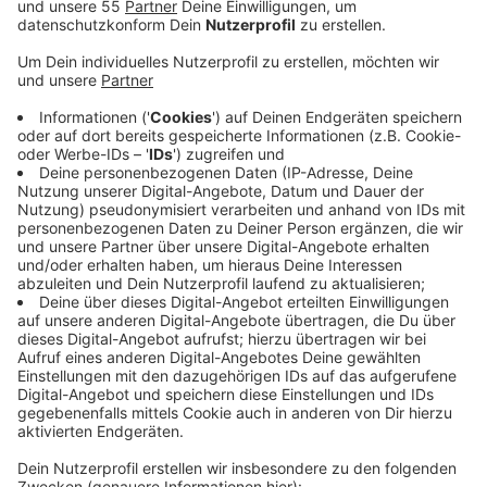
Anzeige
Die Stadt hat einiges vor mit der Glockenspitzhalle:
Unter anderem soll die Fassade und das Dach
energetisch saniert, die Tribünen auf Vordermann
gebracht - und die Hallentechnik auf den neusten
Stand gebracht werden. Auch die Sanitärbereiche
werden erneuert. Die Kosten hierfür liegen bei rund 14
Millionen Euro. Für all das sucht das Zentrale
Gebäudemanagement jetzt nach Firmen, die die
Arbeiten durchführen können. Für die muss die
Glockenspitzhalle über ein Jahr geschlossen werden.
Wohin die betroffenen Vereine und der Sportunterricht
der benachbarten Berufsschule ausweichen können,
werde aktuell geprüft. Für die Handballer der HSG ist
derweil die Yayla-Arena als Ersatz-Spielort im