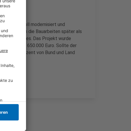
er Rathaus soll modernisiert und
ses beginnen die Bauarbeiten später als
nächsten Jahres. Das Projekt wurde
gen bei rund 650.000 Euro. Sollte der
ten zu 90 Prozent von Bund und Land