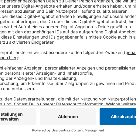
Anzeige
Pararell wird weiter am Umbau geplant. Das Fischeln
barrierefrei werden. Wegen eines personellen Engpas
geplant - nicht im September, sondern erst Anfang 
anfangs ohne Fördermittel geplant. Die Baukosten lie
Förderantrag noch gewilligt werden, werden die Kos
übernommen.
Anzeige