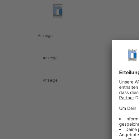
Anzeige
Anzeige
Anzeige