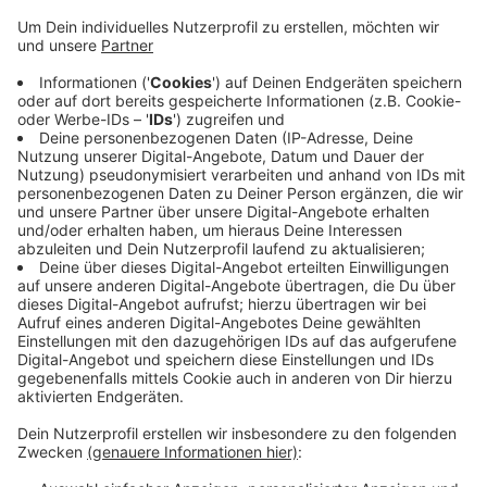
Anzeige
Da jeder Real-Standort einzeln geprüft werden muss,
kann das ganze Verfahren bis Ende Februar dauern,
heißt es von der Wettbewerbsbehörde. EDEKA hat
Interesse an einem Großteil der fast 280 Real-
Supermärkte angemeldet. Ob die Filialen in Krefeld-
Inrath, St. Tönis und Viersen dabei sind, ist bisher nicht
bekannt. Die Markthalle in Krefeld-Oppum soll
dagegen auf jeden Fall unter der Marke Real
weitergeführt werden.
Anzeige