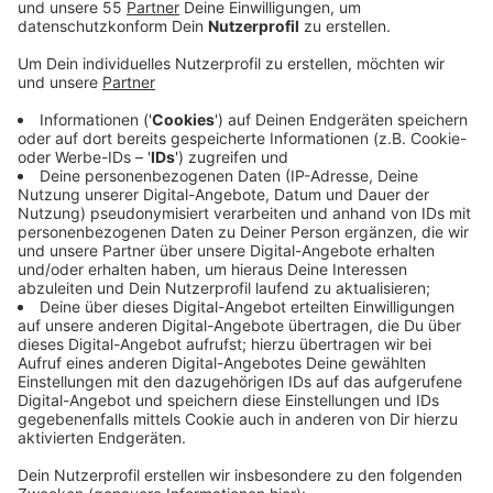
gewendet.
Veröffentlicht:
Mittwoch, 11.11.2020 16:51
Anzeige
Ein Zeuge hatte zur Tatzeit einen Mann beobachtet
und fotografiert, der in der Nähe des Hauptzollamtes
auffällig hin und her lief. Er soll später einem weißen
Transporter gefolgt sein, den drei dunkel gekleidete
Männer zuvor beladen hatten. Die Tat passierte
zwischen dem 30. Oktober und dem 01. November.
Dabei waren die Unbekannten mit einem Kernborer in
den Tresorraum des Emmericher Hauptzollamtes
vorgedrungen. Sie erbeuteten rund 6,5 Millionen Euro
Bargeld. Für Hinweise die zu dem Täter oder den
Tätern führen, sollen 100.000 Euro ausgelobt werden.
Hinweise nimmt die Polizei entgegen.
Hier
gibt es