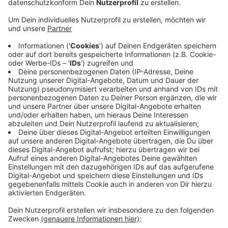
Veröffentlicht:
Freitag, 30.08.2019 07:53
Anzeige
Bisher war es schwierig, die genaue Zahl der Pendler in
die Niederlande zu ermitteln. Klar ist aber auch: Es
arbeiten immer weniger Niederländer bei uns am
Niederrhein. Nur noch 520 sind bei deutschen
Unternehmen im Kreis Viersen und in Krefeld
beschäftigt. Gründe dafür sind laut Agentur für Arbeit,
dass immer mehr internationale Konzerne in den
Niederlanden sitzen und die Anforderungen an
Lebenslauf und Fremdsprachen in den Niederlanden
meist niedriger sind.
Anzeige