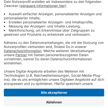
Bereits seit Freitagfrüh (07.03.) um 4 Uhr gibt es
Umleitungen auf der Kölner Landstraße in Düsseldorf.
Diese betreffen ebenfalls die U76 und dauern bis
Dienstagmorgen (11.03.) um 4 Uhr. Infos zu eurer
Verbindung bekommt ihr
hier
.
Anzeige
Anzeige
Anzeige