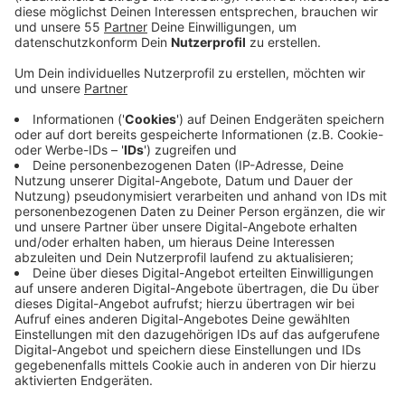
Anzeige
Von Freitagabend (07.03.) ab 22 Uhr bis Montagfrüh
(10.03.) um 4 Uhr ist die U76 zwischen Krefeld und
Düsseldorf außer Betrieb. Die Rheinbahn setzt
Ersatzbusse ein, um den Verkehr aufrechtzuerhalten.
Auf Düsseldorfer Gebiet werden zudem einige
Haltestellen verlegt. Grund sind unter anderem
Bauarbeiten an der Haltestelle "Prinzenallee", die
barrierefrei ausgebaut wird.
Anzeige
Umleitungen auf der Kölner Landstraße
Anzeige