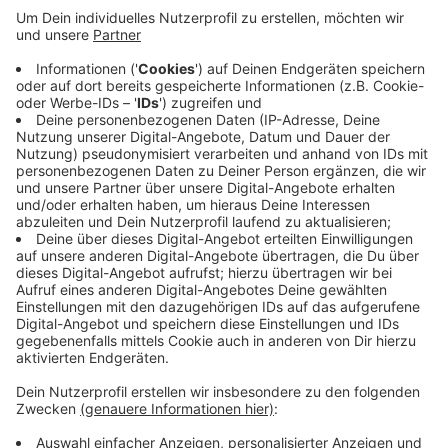
Anzeige
Organisiert wird es unter anderem vom Krefelder
Hockeyverein CHTC. Mit dabei sind 18 Teams aus 9
Nationen - die deutschen Teams starten in beiden
Gruppen als Titelverteidiger ins Turnier. Für den Verein
und die Stadt hat es eine besondere Bedeutung: Vor
allem im Hinblick auf das Stadtjubiläum und die
Deutschlandpremiere der Europameisterschaft, heißt
es.
Anzeige