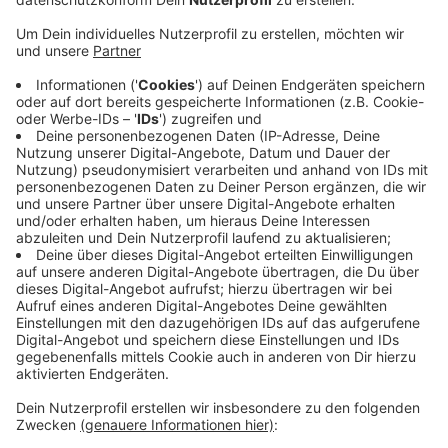
Anzeige
Demnach konnten die SWK vergangenes Jahr ihren
Umsatz um 160 Millionen Euro steigern. Ein Ergebnis,
das aus den Krefeldern zugute kommt, sagt Vorstand
Carsten Liedtke im Welle-Niederrhein-Interview.
Kunden mit einer Preisgarantie habe man diese auch
bis zum Vertragsende anbieten können, heißt es. Das
gute Jahresergebnis der SWK kam vor allem durch den
Entsorgungs-Bereich zustande. Im Nahverkehr gab es
dagegen große Verluste, was eine Folge der Pandemie
sei, heißt es.
Anzeige