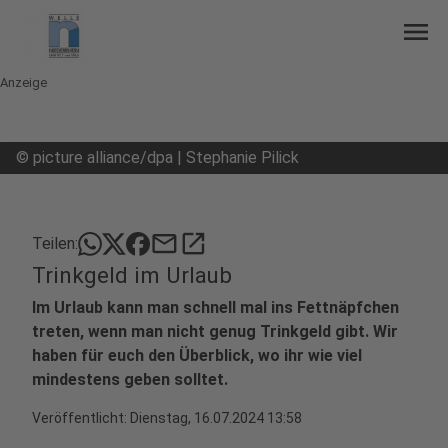
menu
Anzeige
©
picture alliance/dpa | Stephanie Pilick
mail
open_in_new
Teilen:
Trinkgeld im Urlaub
Im Urlaub kann man schnell mal ins Fettnäpfchen
treten, wenn man nicht genug Trinkgeld gibt. Wir
haben für euch den Überblick, wo ihr wie viel
mindestens geben solltet.
Veröffentlicht:
Dienstag, 16.07.2024 13:58