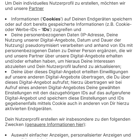
Anzeige
Spanien
Anzeige
Nach Deutschland ist Spanien eines der beliebtesten
Urlaubsländer der Deutschen. Spanier selbst geben
oft wenig Trinkgeld. Trotzdem sollte man auch hier ein
bisschen Geld da lassen, wenn es geschmeckt hat und
man mit der Qualität zufrieden war. Mit zehn bis 15
Prozent macht man nichts falsch. Im Taxi reicht es,
den zu zahlenden Betrag aufzurunden, also z.B. von
13,40 Euro auf 14 Euro. In Bars oder beim Friseur steht
auch häufiger einen Teller oder ein Sparschwein. Auch
hier freut sich das Personal.