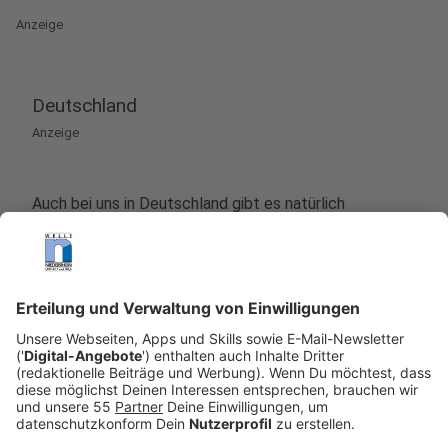
Anzeige
Deutschland
Anzeige
Auch bei uns in Deutschland gibt es natürlich
Empfehlungen, wie viel Trinkgeld angemessen ist. Ist
man mit dem Service zufrieden, sollte man fünf bis
zehn Prozent Trinkgeld geben, empfehlen Experten.
Bei einem Betrag über 100 Euro reichen fünf Prozent
in der Regel aus. In anderen Bereichen gibt es keine
direkten Empfehlungen. Man kann aber natürlich auch
dem Taxifahrer oder dem Zimmermädchen ein wenig
Trinkgeld geben. Grundsätzlich gilt jedoch: Bei
schlechtem Service - ob im Taxi oder der Gastronomie
- müsst und solltet ihr gar kein Trinkgeld geben.