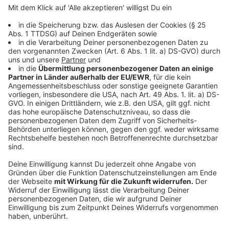
USA
Anzeige
Der eine oder andere Tourist könnte in den USA schon
mal reingefallen sein. Hier fällt das Trinkgeld üppiger
aus: 15 bis 20 Prozent. Alles darunter gilt zumindest
als unhöflich.
Das Trinkgeld macht hier einen wesentlichen Teil des
Einkommens der Kellner, Taxifahrer etc. aus. Häufig
bekommen Kellnerinnen und Kellner weniger Gehalt als
den Mindestlohn, da die Arbeitgeber davon ausgehen,
dass das mit Trinkgeldern ausgeglichen wird. Dennoch
ist Trinkgeld auch hier natürlich freiwillig.
Anzeige