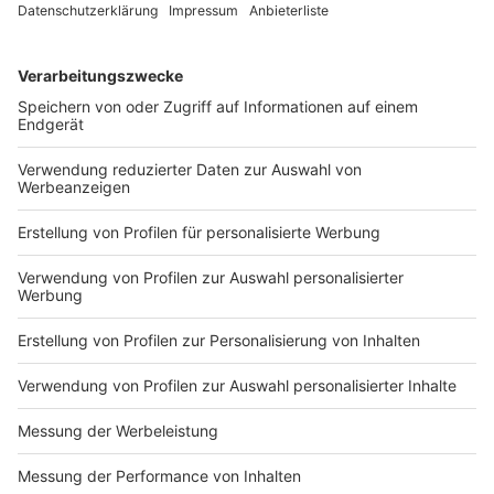
Frankreich
Anzeige
Die Französischen Köstlichkeiten genießen, am
schönsten noch mit Blick auf den Eifelturm - ein Muss
im Frankreich-Urlaub. Das kostet aber natürlich einiges.
Dennoch solltet ihr auch hier zehn bis 15 Prozent
Trinkgeld einkalkulieren. Für eine zügige und sichere
Fahrt solltet ihr Taxifahrern knapp 10 Prozent extra
geben.
Anzeige
Skandinavien