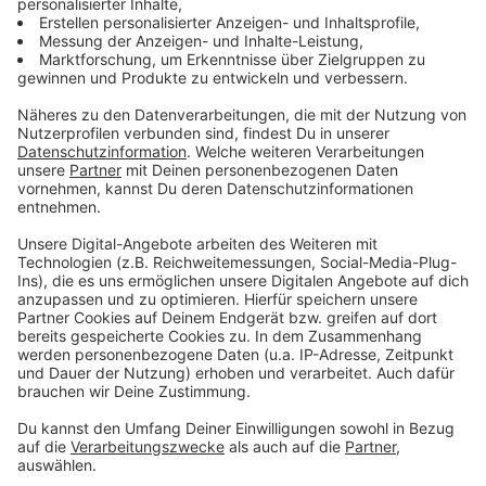
Anzeige
Italien
Anzeige
Wer in seinem Italienurlaub schon mal auf die
Rechnung geschaut hat, wird vielleicht den Posten
"coperto" entdeckt haben. Damit begleicht man das
Tischgedeck, Brot und Wasser. Ansonsten ist es eher
unüblich Trinkgeld zu geben. Auch bei der Taxifahrt ist
kein Trinkgeld üblich. Trotzdem könnte es sein, dass
das von Touristen an Touristenhotspots zum Beispiel
dem Petersplatz in Rom erwartet wird. Dann sollte
man einfach ein, zwei Euro auf dem Tisch liegen
lassen.
Anzeige