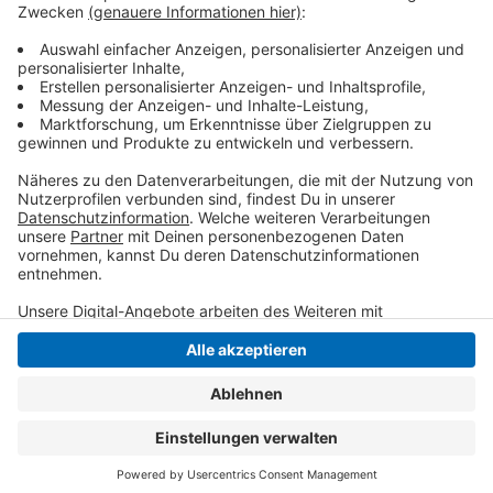
Bankmitarbeiter stutzig werden, wenn Senioren
plötzlich hohe Bargeldbeträge abheben. Im Zweifel
sollten sie die Polizei rufen.
Anzeige
Anzeige
Anzeige
Anzeige