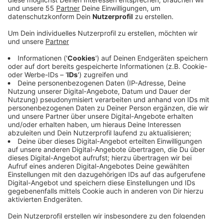
Veröffentlicht:
Dienstag, 04.08.2020 13:41
Anzeige
Dieser liege mit Corona im Krankenhaus und benötige
40.000 Euro für eine Behandlung. Der Senior bekam
Zweifel an der Geschichte und legte auf. Kurz danach
rief dann eine falsche Polizistin an. Sie teilte dem 79-
Jährigen mit, dass er gerade Opfer eines Betrügers
geworden sei. Er könne aber dabei helfen, die
Betrugsbande zu fassen. Die Polizistin überredete den
Senior, einen fünfstelligen Betrag bei der Bank
abzuheben - und das Geld an einen Abholer auf der
Robert-Koch-Straße zu übergeben. Die Polizei sucht
nun nach dem Boten. Außerdem bittet sie Angehörige
vorallem älterer Menschen, mit ihnen über diese
Betrugsmaschen zu sprechen. Außerdem sollten