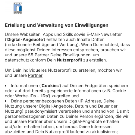
Veröffentlicht:
Montag, 08.01.2024 05:23
Anzeige
Die Landwirte beteiligen sich damit an einer
bundesweiten Demonstration. Los geht es am
Montagmorgen in Niederkrüchten. Über Schwalmtal,
Viersen und Tönisvorst wollen die Landwirte dann bis
zum Krefelder Sprödentalplatz fahren. Wie groß die
Auswirkungen wirklich sein werden, das ließe sich
aktuell noch nicht sagen, so die Kreispolizeibehörde
Viersen. Es sei aber von erheblichen Verzögerungen
auszugehen - möglicherweise auch schon deutlich vor
Beginn des Demozuges. Dieser startet um 9 Uhr im
Kreis Viersen. Gegen Mittag wird er in Krefeld
erwartet.