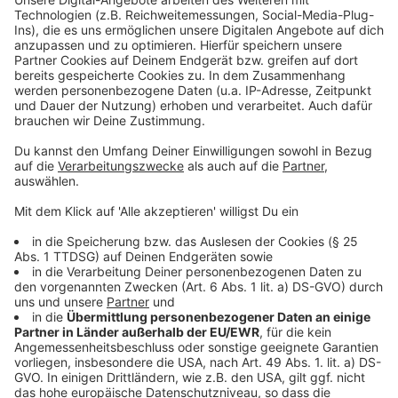
versammeln, die sich in den Zug einreihen werden.
Dazu wird die Straße Reckenhöfe zwischen
Schmitzheide und Unterschelthof gesperrt. Abfahrt ab
Reckenhöfe ist laut Organisatoren zwischen 11:30 Uhr
und 12 Uhr in Richtung Krefeld.
Weitere Traktoren sollen dann bei der Einfahrt nach
Krefeld im Bereich Hüls hinzukommen. Auflösung der
Veranstaltung soll am Sprödentalplatz sein.
Anzeige
Wir halten Euch ab 6:00 Uhr in unserer Morgensendung
auf dem aktuellsten Stand. Die Polizei Viersen richtet
ab Montagmorgen auf ihrer Facebook-Seite (Polizei
NRW Viersen) einen Live-Ticker ein und wird dort
sowie bei X - vormals Twitter - wiederholt die aktuelle
Position des Zuges bekannt geben.