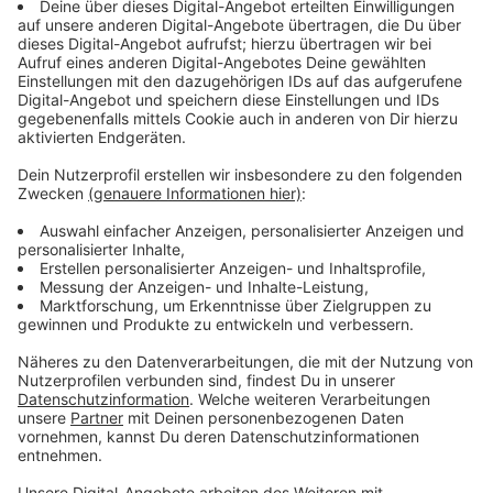
Anzeige
Angekündigte Sperrungen und Routenverlauf
Anzeige
Die Demo im Kreis Viersen startet nach Angaben der
Polizei gegen 9 Uhr. Zur Aufstellung der Traktoren wird
ab etwa 8 Uhr die L 372, Damer Straße zwischen der
Kreuzung in Niederkrüchten-Heyen und der Kreuzung
mit der Kasender Straße in Schwalmtal-Amern voll
gesperrt. Der Zug setzt sich dann in Richtung Dülken in
Bewegung. Dann wird die Vollsperrung aufgehoben.
Es folgen: Schwalmtal, Mackenstein, Alt-Viersen
inklusive Innenstadt, an Süchteln vorbei, Tönisvorst-
Vorst, Reckenhöfe. Dort wird sich nach Angaben des
Anmelders auch eine größere Anzahl von Traktoren