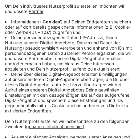
Anzeige
In den ersten fünf Monaten dieses Jahres wurden in
der Region (Kreise Viersen, Kleve und Heinsberg)
knapp 930.000 Übernachtungen gezählt. Knapp 18
Prozent mehr als im Vorjahreszeitraum. Die Zahlen sind
sogar höher als im Rekordjahr 2019. vor dem Ausbruch
der Pandemie. Die Zahlen seien ein Ansporn, um den
Niederrhein noch attraktiver für Gäste zumachen, heißt
es vom
Niederrhein Tourismus.
Anzeige