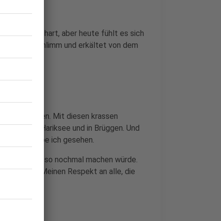
a schon echt hart, aber heute fühlt es sich
icht mal so schlimm und erkältet von dem
cool.
ch mal fahren. Mit diesen krassen
iersen, am Hariksee und in Brüggen. Und
d ein Reh habe ich gesehen.
t, dass ich es so nochmal machen würde.
n zu wollen: Meinen Respekt an alle, die