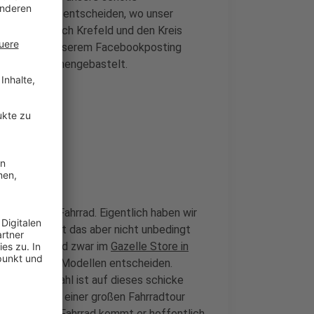
. Ihr konntet entscheiden, wo unser
inem Weg durch Krefeld und den Kreis
 ihr unter unserem Facebookposting
Sascha zusammengebastelt.
h ein gutes Fahrrad. Eigentlich haben wir
e Strecken ist das aber nicht unbedingt
den Profis! Und zwar im
Gazelle Store in
erschiedenen Modellen entscheiden.
n... Seine Wahl ist auf dieses schicke
orb dran. Bei einer großen Fahrradtour
s. Mit diesem Fahrrad kommt er hoffentlich