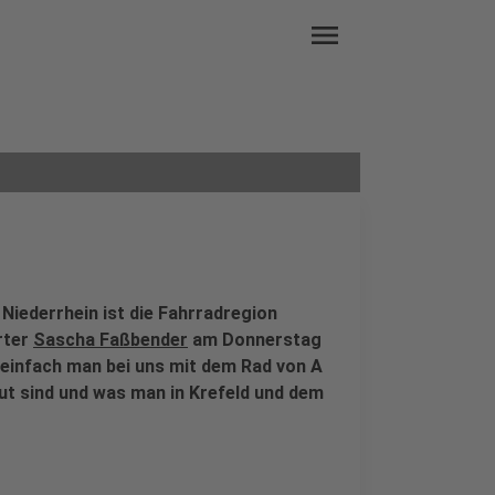
menu
 Niederrhein ist die Fahrradregion
rter
Sascha Faßbender
am Donnerstag
e einfach man bei uns mit dem Rad von A
t sind und was man in Krefeld und dem