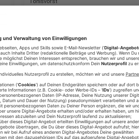
Tönisvorst
Tönisvorst
4
Viersen
Viersen
5
Niederkrüchten
Niederkrüchten
6
Brüggen
Brüggen
Anzeige
7
Nettetal
Nettetal
Los geht es in Krefeld an der Welle Niederrhein Reda