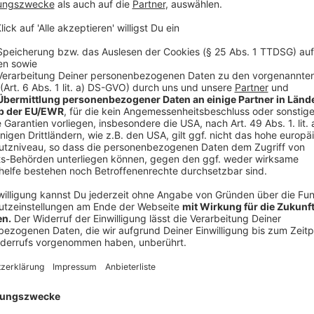
an's Ziel. Wir drücken die Daumen.
Anzeige
©
Welle Niederrhein
Anzeige
Sascha Faßbender
Sascha Faßbender sucht sich ein Fahrrad aus.
Anzeige
Und Sascha, wie war's?
Anzeige