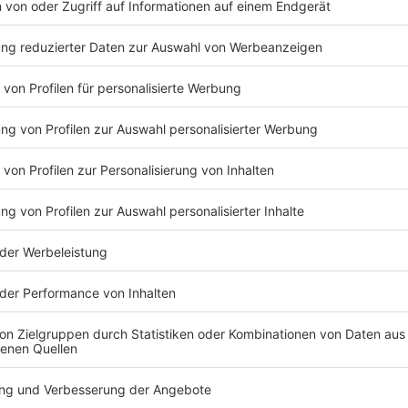
Also ich muss ehrlich sagen: Gestern war's hier und d
besser an, als ich dachte. Der Muskelkater ist gar n
ganzen Regen bin ich auch nicht, also NOCH ist alles 
Den DIREKTEN Weg von hier nach Venlo würde ich no
Umwegen, auch wenn es echt schön war in Kempen, V
die ganze Natur: Viele Eichhörnchen, Pferde, Kühe un
Aber bei dem Wetter mit dem Wind... ich glaube nich
Deswegen auf jeden Fall, ohne jetzt schleimig klinge
das ganze Jahr mit dem Fahrrad zur Arbeit fahren.
Anzeige