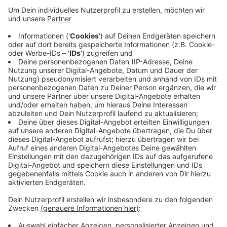
Anzeige
Das eine Tier ist am Dienstag an der Ecke Hohlweg/
Rennstieg gefunden worden. Es war in einen Karton
gepackt und im Gebüsch versteckt worden. Dem Tier
fehlten das Fell, der Kopf und die Organe. Das zweite
Reh wurde am selben Abend am Hülser Bruch
zwischen Langen Dyck und Flöthbach gefunden. Das
Tier hatte eine Schusswunde. Schon Anfang Juli und
Juni wurden in Krefeld zwei tote Rehe gefunden.
Anzeige