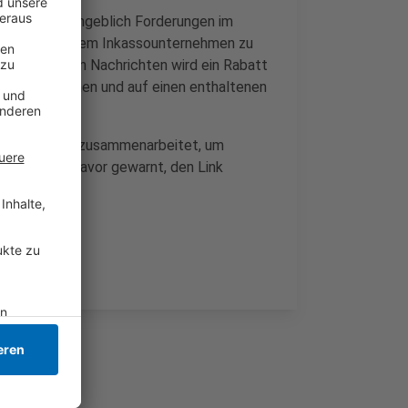
-Mails, die angeblich Forderungen im
 vor, von einem Inkassounternehmen zu
reibt. In den Nachrichten wird ein Rabatt
ung anerkennen und auf einen enthaltenen
sounternehmen zusammenarbeitet, um
n dringend davor gewarnt, den Link
delt.