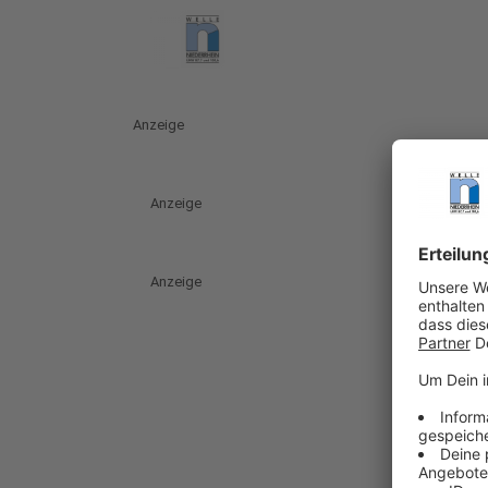
Anzeige
Anzeige
Anzeige