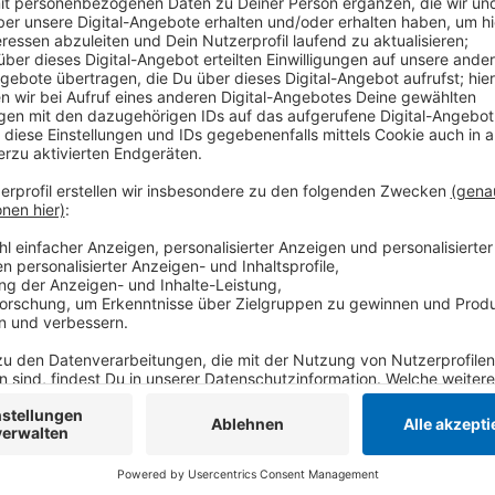
Die Stadt Tönisvorst warnt aktuell vor gefälschten E
Namen der Stadt geltend machen. Diese Mails geben
stammen, das offene Bußgelder für Parkverstöße eint
von 50 % angeboten, wenn die Empfänger die Forder
Link klicken.
Die Stadt betont jedoch, dass sie nicht mit Inkas
Bußgelder einzuziehen. Bürgerinnen und Bürger werde
anzuklicken, da es sich um einen Betrugsversuch han
Anzeige