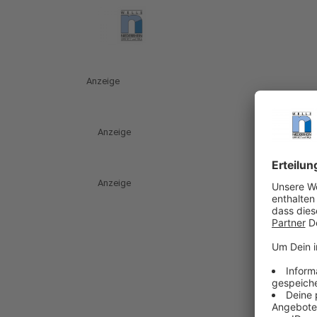
Anzeige
Anzeige
Anzeige