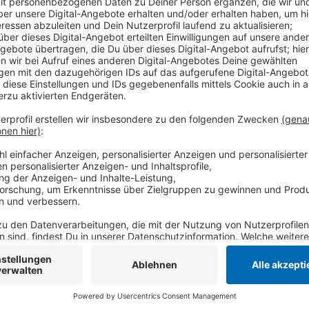
Anzeige
Die Entscheidung für den Verwaltungsneubau ist sch
Unklar war bislang nur der genaue Standort. Heute wi
äußern. Ein weiteres Thema im Tönisvorster Rat wird
Jahr sein.
Anzeige